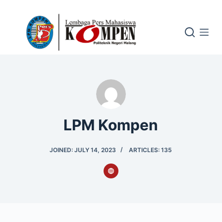
S
k
i
p
t
o
c
o
n
LPM Kompen
t
e
JOINED: JULY 14, 2023
ARTICLES: 135
n
t