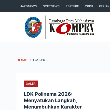
S
HARDNEWS
SOFTNEWS
FEATURE
OPINI
PERNIK
k
i
p
t
o
c
o
n
HOME
GALERI
t
e
n
t
GALERI
LDK Polinema 2026:
Menyatukan Langkah,
Menumbuhkan Karakter