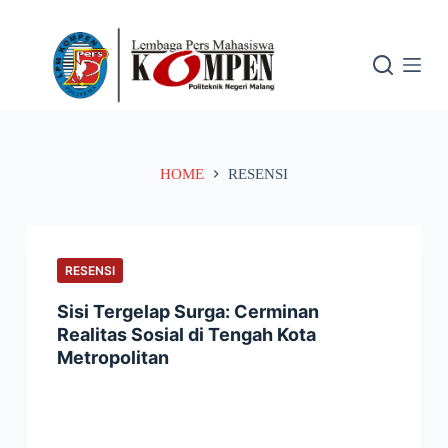
S
k
i
p
t
o
HOME
RESENSI
c
o
n
t
RESENSI
e
n
Sisi Tergelap Surga: Cerminan
Realitas Sosial di Tengah Kota
t
Metropolitan