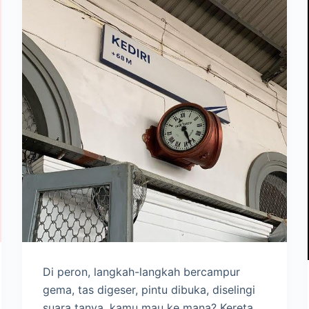
Di peron, langkah-langkah bercampur
gema, tas digeser, pintu dibuka, diselingi
suara tanya, kamu mau ke mana? Kereta