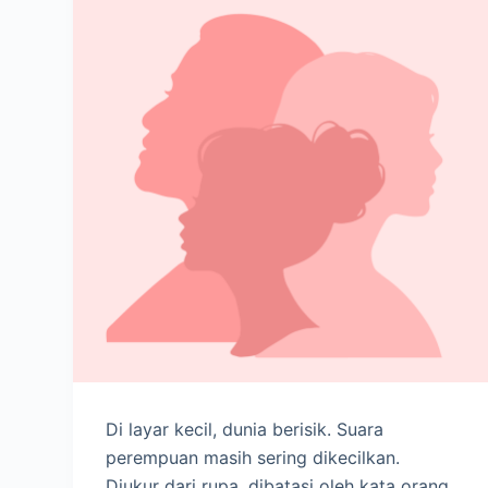
Di layar kecil, dunia berisik. Suara
perempuan masih sering dikecilkan.
Diukur dari rupa, dibatasi oleh kata orang