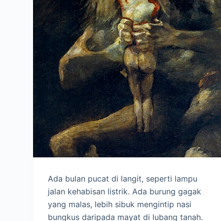
Ada bulan pucat di langit, seperti lampu
jalan kehabisan listrik. Ada burung gagak
yang malas, lebih sibuk mengintip nasi
bungkus daripada mayat di lubang tanah.