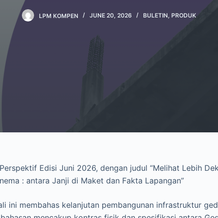
LPM KOMPEN
JUNE 20, 2026
BULETIN
,
PRODUK
n Perspektif Edisi Juni 2026, dengan judul “Melihat Lebih 
nema : antara Janji di Maket dan Fakta Lapangan”
kali ini membahas kelanjutan pembangunan infrastruktur ged
bahasan mencakup kontras fisik dan spesifikasi antara G