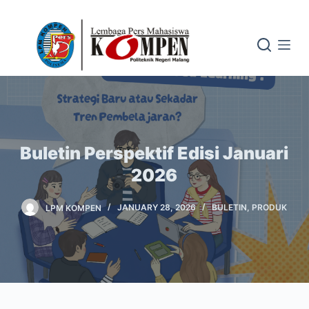
S
k
i
p
t
o
c
o
Buletin Perspektif Edisi Januari
n
2026
t
e
LPM KOMPEN
JANUARY 28, 2026
BULETIN
,
PRODUK
n
t