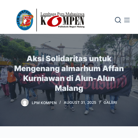
S
k
i
p
t
o
c
Aksi Solidaritas untuk
o
Mengenang almarhum Affan
n
Kurniawan di Alun-Alun
t
Malang
e
n
t
LPM KOMPEN
AUGUST 31, 2025
GALERI