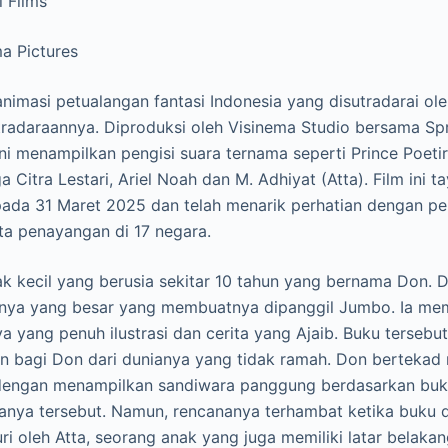
 Films
a Pictures
animasi petualangan fantasi Indonesia yang disutradarai ol
radaraannya. Diproduksi oleh Visinema Studio bersama Sp
 ini menampilkan pengisi suara ternama seperti Prince Poeti
 Citra Lestari, Ariel Noah dan M. Adhiyat (Atta). Film ini 
pada 31 Maret 2025 dan telah menarik perhatian dengan pen
rta penayangan di 17 negara.
nak kecil yang berusia sekitar 10 tahun yang bernama Don. 
hnya yang besar yang membuatnya dipanggil Jumbo. Ia mem
a yang penuh ilustrasi dan cerita yang Ajaib. Buku terseb
ian bagi Don dari dunianya yang tidak ramah. Don bertekad
 dengan menampilkan sandiwara panggung berdasarkan bu
anya tersebut. Namun, rencananya terhambat ketika buku
i oleh Atta, seorang anak yang juga memiliki latar belakang