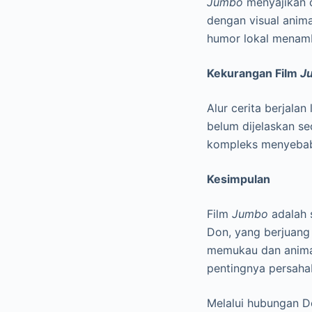
Jumbo
menyajikan c
dengan visual anima
humor lokal menamba
Kekurangan Film
J
Alur cerita berjalan
belum dijelaskan s
kompleks menyebabk
Kesimpulan
Film
Jumbo
adalah 
Don, yang berjuang 
memukau dan animas
pentingnya persahab
Melalui hubungan D