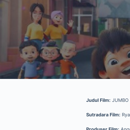
Judul Film:
JUMBO
Sutradara Film:
Rya
Produser Film:
Angg