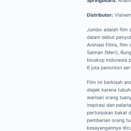
Springboard:
Anami
Distributor:
Visinem
Jumbo
adalah film 
dalam debut penyut
Animasi Films, film
Salman (Meri), Bunga
bioskop Indonesia 
6 juta penonton se
Film ini berkisah a
diejek karena tubu
warisan orang tuany
inspirasi dan pelar
pertunjukan bakat
pemberian orang tu
kesayangannya dicur