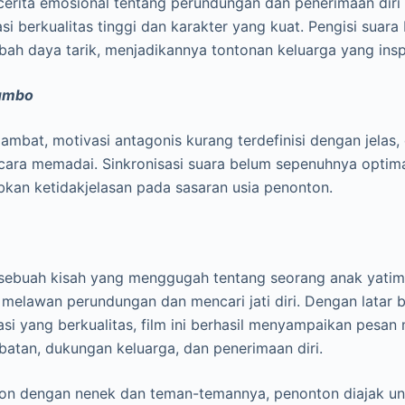
erita emosional tentang perundungan dan penerimaan diri
si berkualitas tinggi dan karakter yang kuat. Pengisi suara
h daya tarik, menjadikannya tontonan keluarga yang inspi
umbo
 lambat, motivasi antagonis kurang terdefinisi dengan jelas,
ecara memadai. Sinkronisasi suara belum sepenuhnya optima
an ketidakjelasan pada sasaran usia penonton.
sebuah kisah yang menggugah tentang seorang anak yatim
melawan perundungan dan mencari jati diri. Dengan latar 
i yang berkualitas, film ini berhasil menyampaikan pesan
atan, dukungan keluarga, dan penerimaan diri.
on dengan nenek dan teman-temannya, penonton diajak u