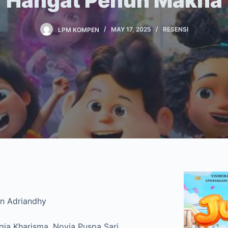
Hangat Penuh Makna
LPM KOMPEN
MAY 17, 2025
RESENSI
n Adriandhy
ia Kharisma, Novia Puspa Sari