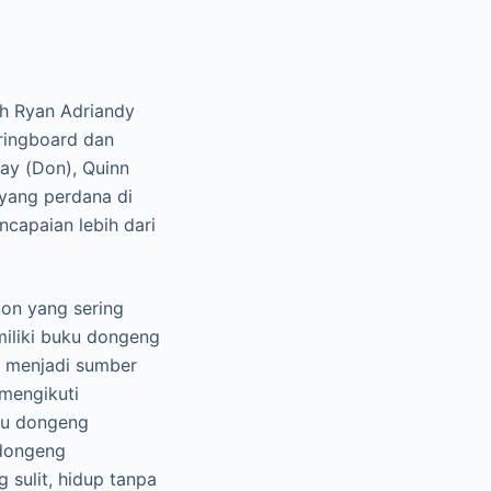
eh Ryan Adriandy
ringboard dan
ray (Don), Quinn
tayang perdana di
capaian lebih dari
Don yang sering
iliki buku dongeng
ut menjadi sumber
 mengikuti
ku dongeng
 dongeng
 sulit, hidup tanpa