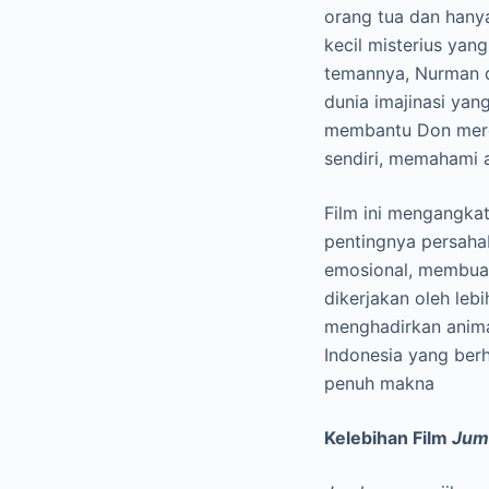
orang tua dan hany
kecil misterius ya
temannya, Nurman 
dunia imajinasi yan
membantu Don mereb
sendiri, memahami a
Film ini mengangkat
pentingnya persaha
emosional, membuat
dikerjakan oleh leb
menghadirkan anima
Indonesia yang ber
penuh makna
Kelebihan Film
Jum