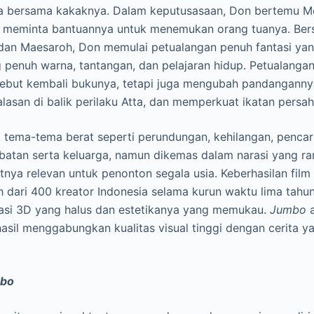
a bersama kakaknya. Dalam keputusasaan, Don bertemu Mer
ng meminta bantuannya untuk menemukan orang tuanya. Be
dan Maesaroh, Don memulai petualangan penuh fantasi y
g penuh warna, tantangan, dan pelajaran hidup. Petualangan
ut kembali bukunya, tetapi juga mengubah pandangannya
lasan di balik perilaku Atta, dan memperkuat ikatan persa
 tema-tema berat seperti perundungan, kehilangan, pencarian
batan serta keluarga, namun dikemas dalam narasi yang r
nya relevan untuk penonton segala usia. Keberhasilan film
ih dari 400 kreator Indonesia selama kurun waktu lima tahu
si 3D yang halus dan estetikanya yang memukau.
Jumbo
a
hasil menggabungkan kualitas visual tinggi dengan cerita 
bo