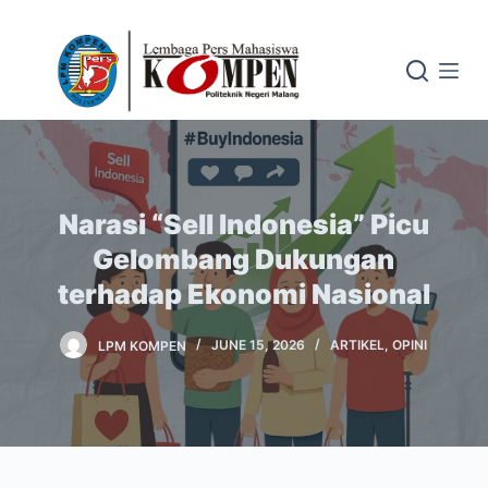
S
k
i
p
t
o
c
Narasi “Sell Indonesia” Picu
o
n
Gelombang Dukungan
t
terhadap Ekonomi Nasional
e
n
LPM KOMPEN
JUNE 15, 2026
ARTIKEL
,
OPINI
t