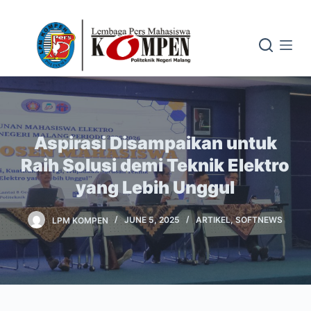
S
k
i
p
t
o
c
Aspirasi Disampaikan untuk
o
n
Raih Solusi demi Teknik Elektro
t
yang Lebih Unggul
e
n
LPM KOMPEN
JUNE 5, 2025
ARTIKEL
,
SOFTNEWS
t