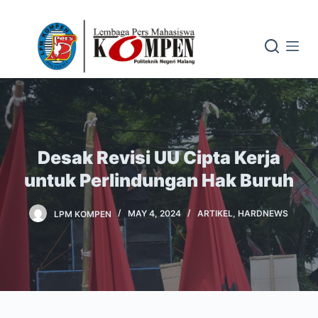
S
k
i
p
t
o
c
o
Desak Revisi UU Cipta Kerja
n
untuk Perlindungan Hak Buruh
t
e
LPM KOMPEN
MAY 4, 2024
ARTIKEL
,
HARDNEWS
n
t